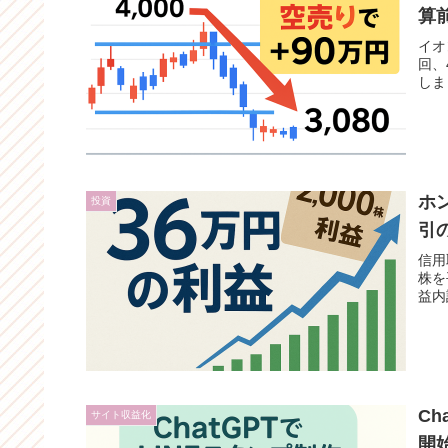
算
イオ
回、
しま
ホ
投資
引
信用
株を
益内
C
サイト収益化
開