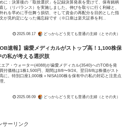
めに：決算後の「取捨選択」を記録決算発表を受けて、保有銘柄
直し（リバランス）を実施しました。伸びを取りに行く利確と、
外れを早めに手仕舞う損切、そして資金の再配分を目的とした指
文が見約定になった備忘録です（※口座は楽天証券を利...
2025.08.17
どっからどう見ても普通の主婦（とその夫）
TOB速報】歯愛メディカルがストップ高！1,100株保
中の私が考える選択肢
7にエア・ウォーター(4088)が歯愛メディカル(3540)へのTOBを発
買付価格は1株1,500円、期間は8/8〜9/24。翌日8/8は株価がスト
高に。特別口座1,000株＋NISA100株を保有中の私の対応と注意点
理。
2025.08.09
どっからどう見ても普通の主婦（とその夫）
ンサーリンク