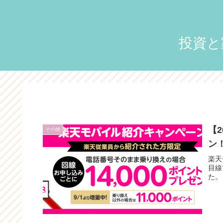
投資と
【
その他
ン
楽天
目線
た。