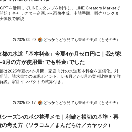
tGPTを活用してLINEスタンプを制作し、LINE Creators Marketで
開始！キャラクター企画から画像生成、申請手順、販売リンクま
実体験で解説。
2025.09.20
どっからどう見ても普通の主婦（とその夫）
京都の水道「基本料金」今夏4か月ゼロ円に｜我が家
7–8月の方が使用量↑でも料金↓でした
都は2025年夏の4か月間、家庭向けの水道基本料金を無償化。対
期間、請求書での確認ポイント、5–6月と7–8月の実例比較まで詳
解説。家計インパクトの試算付き。
2025.08.17
どっからどう見ても普通の主婦（とその夫）
算シーズンのポジ整理メモ｜利確と損切の基準・再
資の考え方（ソラコム／まんだらけ／カヤック）