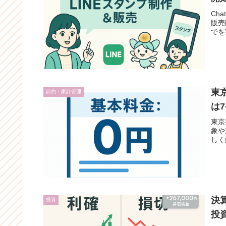
Cha
販売
でを
東
節約・家計管理
は
東京
象や
しく
決
投資
投