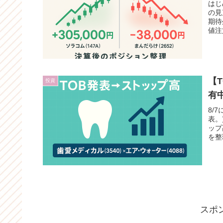
はじ
の見
期待
値注
【
投資
有
8/
表。
ップ
を整
スポ