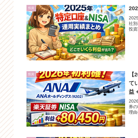
2
投資
20
社別
投資
【
投資
て
益 
20
券の
理由