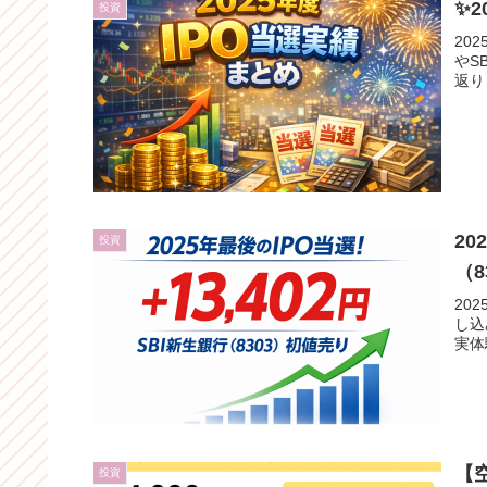
✨2
投資
20
やS
返り
20
投資
（8
20
し込
実体
【
投資