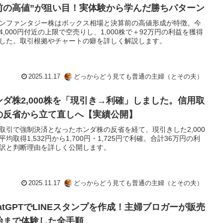
前の高値”が狙い目！実体験から学んだ勝ちパターン
ンファンタジー株はボックス相場と決算前の高値形成が特徴。今
4,000円付近の上限で空売りし、1,000株で＋92万円の利益を獲得
した。取引根拠やチャートの癖を詳しく解説します。
2025.11.17
どっからどう見ても普通の主婦（とその夫）
ンダ株2,000株を「現引き→利確」しました。信用取
の反省から立て直しへ【実績公開】
取引で強制決済となったホンダ株の反省を経て、現引きした2,000
平均取得1,532円から1,700円・1,725円で利確。合計36万円の利
訳と判断理由を詳しく公開します。
2025.11.17
どっからどう見ても普通の主婦（とその夫）
hatGPTでLINEスタンプを作成！主婦ブロガーが販売
始まで体験した全手順