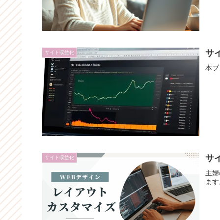
サ
サイト収益化
本ブ
サ
サイト収益化
主婦
ます