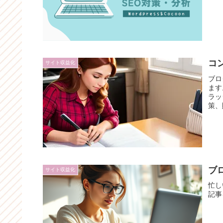
コ
サイト収益化
ブロ
ます
ラッ
策、
ブ
サイト収益化
忙し
記事