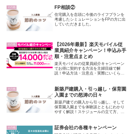
FP相談②
その他
住宅購入を念頭に今後のライフプランを
考慮したシミュレーションをFPの方に出
していただきました。
【2026年最新】楽天モバイル従
その他
業員紹介キャンペーン！申込み手
順・注意点まとめ
楽天モバイルの従業員紹介キャンペーン
でお得に契約する方法を主婦目線で解
説！申込方法・注意点・実際にいくら得
するかをまとめました。
新築戸建購入・引っ越し・保育園
その他
入園までの怒涛の日々
新築戸建ての購入から引っ越し、そして
保育園入園までを体験談とともにわかり
やすく解説！スケジュールの立て方、住
宅ローンの選び方、引っ越し準備や保活
のポイントを公開しています。
証券会社の各種キャンペーン
その他