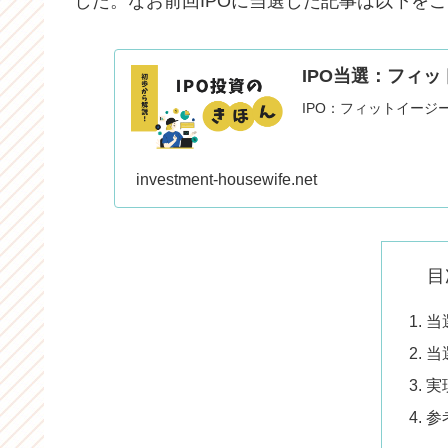
した。なお前回IPOに当選した記事は以下を
IPO当選：フィッ
IPO：フィットイージ
investment-housewife.net
目
当
当
実
参