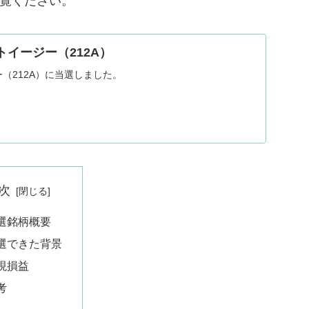
ご覧ください。
トイージー（212A）
ー（212A）に当選しました。
次
選銘柄概要
選できた背景
現損益
考